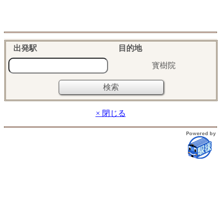
出発駅
目的地
寳樹院
× 閉じる