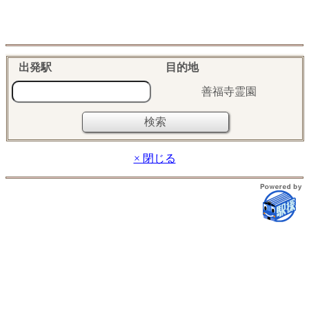
出発駅
目的地
善福寺霊園
× 閉じる